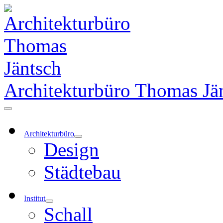
Zum
Inhalt
springen
Architekturbüro Thomas Jä
Hauptmenü
Architekturbüro
Design
Städtebau
Institut
Schall